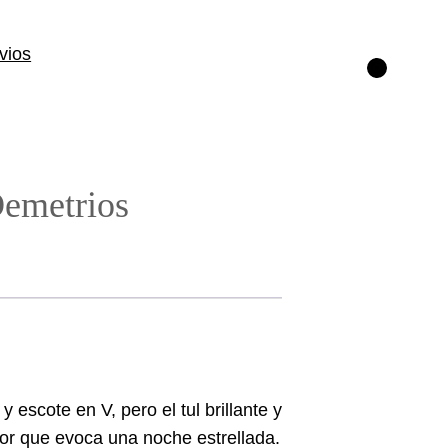
vios
Instagram
emetrios
 escote en V, pero el tul brillante y
dor que evoca una noche estrellada.